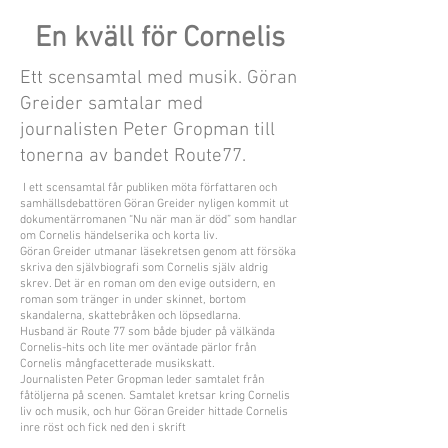
En kväll för Cornelis
Ett scensamtal med musik. Göran
Greider samtalar med
journalisten Peter Gropman till
tonerna av bandet Route77.
I ett scensamtal får publiken möta författaren och
samhällsdebattören Göran Greider nyligen kommit ut
dokumentärromanen “Nu när man är död” som handlar
om Cornelis händelserika och korta liv.
Göran Greider utmanar läsekretsen genom att försöka
skriva den självbiografi som Cornelis själv aldrig
skrev. Det är en roman om den evige outsidern, en
roman som tränger in under skinnet, bortom
skandalerna, skattebråken och löpsedlarna.
Husband är Route 77 som både bjuder på välkända
Cornelis-hits och lite mer oväntade pärlor från
Cornelis mångfacetterade musikskatt.
Journalisten Peter Gropman leder samtalet från
fåtöljerna på scenen. Samtalet kretsar kring Cornelis
liv och musik, och hur Göran Greider hittade Cornelis
inre röst och fick ned den i skrift