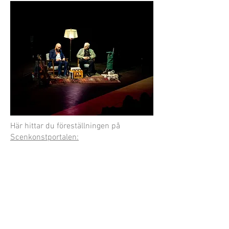
Här hittar du föreställningen på
Scenkonstportalen: